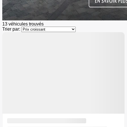
13 véhicules
trouvés
Trier par:
Démo
2 000
$
de Rabais