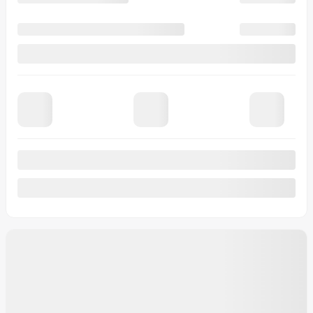
Voir plus de photos
Voir plus
Précédent
Suivant
MAZDA CX-5 2026
26032
– GX TI
PDSF*
39 613
$
Rabais
2 000
$