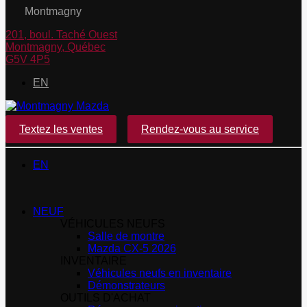
Montmagny
201, boul. Taché Ouest
Montmagny
,
Québec
G5V 4P5
EN
Textez les ventes
Rendez-vous au service
EN
NEUF
VÉHICULES NEUFS
Salle de montre
Mazda CX-5 2026
INVENTAIRE
Véhicules neufs en inventaire
Démonstrateurs
OUTILS D'ACHAT