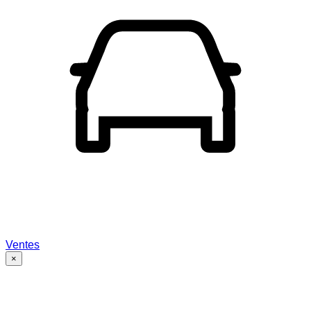
Ventes
×