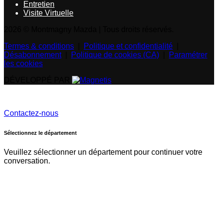
Entretien
Visite Virtuelle
2026 © Montmagny Mazda
| Tous droits réservés.
Termes & conditions
|
Politique et confidentialité
|
Désabonnement
|
Politique de cookies (CA)
|
Paramétrer
les cookies
DÉVELOPPÉ PAR
Contactez-nous
Sélectionnez le département
Veuillez sélectionner un département pour continuer votre
conversation.