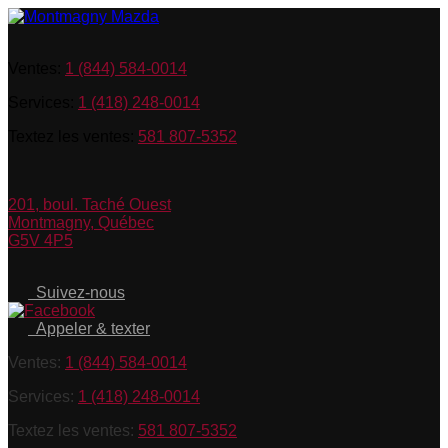
Ventes:
1 (844) 584-0014
Services:
1 (418) 248-0014
Textez les ventes:
581 807-5352
201, boul. Taché Ouest
Montmagny
,
Québec
G5V 4P5
Suivez-nous
Appeler & texter
Ventes:
1 (844) 584-0014
Services:
1 (418) 248-0014
Textez les ventes:
581 807-5352