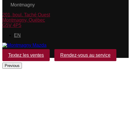
Montmagny
201, boul. Taché Ouest
Montmagny
,
Québec
G5V 4P5
EN
Textez les ventes
Rendez-vous au service
Previous