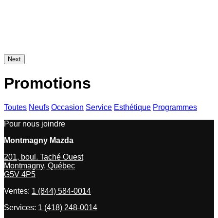
Next
Promotions
Toutes
Neufs
Occasion
Service
Esthétique
Programmes
Pour nous joindre
Montmagny Mazda
201, boul. Taché Ouest
Montmagny
,
Québec
G5V 4P5
Ventes:
1 (844) 584-0014
Services:
1 (418) 248-0014