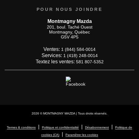
POUR NOUS JOINDRE
Montmagny Mazda
201, boul. Taché Ouest
Montmagny
,
Québec
G5V 4P5
Ventes:
1 (844) 584-0014
Services:
1 (418) 248-0014
Textez les ventes:
581 807-5352
2026 © MONTMAGNY MAZDA
| Tous droits réservés.
|
|
|
Termes & conditions
Politique et confidentialité
Désabonnement
Politique de
|
cookies (CA)
Paramétrer les cookies