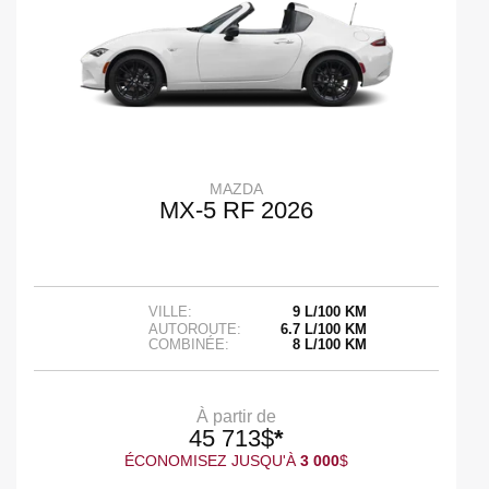
MAZDA
MX-5 RF 2026
VILLE:
9 L/100 KM
AUTOROUTE:
6.7 L/100 KM
COMBINÉE:
8 L/100 KM
À partir de
45 713
$
*
ÉCONOMISEZ JUSQU'À
3 000
$