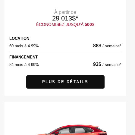
À partir de
29 013
$
*
ÉCONOMISEZ JUSQU'À
500
$
LOCATION
88
$
60 mois à 4.99%
/
semaine*
FINANCEMENT
93
$
84 mois à 4.99%
/
semaine*
PLUS DE DÉTAILS