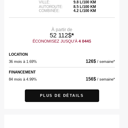
VILLE:
9.8 L/100 KM
AUTOROUTE:
8.5 L/100 KM
COMBINÉE:
4.2 L/100 KM
À partir de
52 112
$
*
ÉCONOMISEZ JUSQU'À
4 044
$
LOCATION
126
$
36 mois à 1.69%
/
semaine*
FINANCEMENT
156
$
84 mois à 4.99%
/
semaine*
PLUS DE DÉTAILS