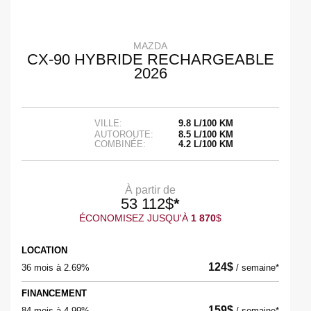
MAZDA
CX-90 HYBRIDE RECHARGEABLE
2026
VILLE:
9.8 L/100 KM
AUTOROUTE:
8.5 L/100 KM
COMBINÉE:
4.2 L/100 KM
À partir de
53 112
$
*
ÉCONOMISEZ JUSQU'À
1 870
$
LOCATION
124
$
36 mois à 2.69%
/
semaine*
FINANCEMENT
159
$
84 mois à 4.99%
/
semaine*