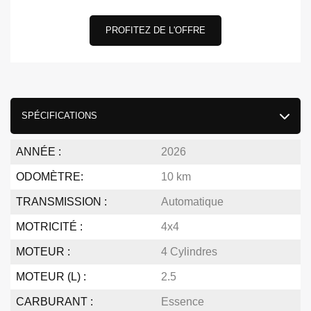
PROFITEZ DE L'OFFRE
SPÉCIFICATIONS
ANNÉE :
2026
ODOMÈTRE:
10 km
TRANSMISSION :
Automatique
MOTRICITÉ :
4x4
MOTEUR :
4 Cylindres
MOTEUR (L) :
2.5
CARBURANT :
Essence