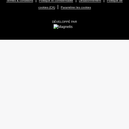
Termes & conditions
Politique et confidentialité
Désabonnement
Politique de
|
cookies (CA)
Paramétrer les cookies
DÉVELOPPÉ PAR