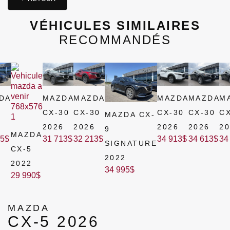
VÉHICULES SIMILAIRES
RECOMMANDÉS
DA
MAZDA
MAZDA
MAZDA
MAZDA
M
5
CX-30
CX-30
CX-30
CX-30
C
MAZDA CX-
4
2026
2026
2026
2026
2
9
MAZDA
95
$
31 713
$
32 213
$
34 913
$
34 613
$
34
SIGNATURE
CX-5
2022
2022
34 995
$
29 990
$
MAZDA
CX-5 2026