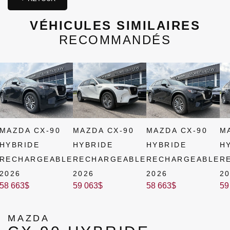
VÉHICULES SIMILAIRES
RECOMMANDÉS
MAZDA CX-90
MAZDA CX-90
MAZDA CX-90
M
HYBRIDE
HYBRIDE
HYBRIDE
H
RECHARGEABLE
RECHARGEABLE
RECHARGEABLE
R
2026
2026
2026
2
58 663
$
59 063
$
58 663
$
59
MAZDA