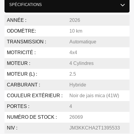
SPÉCIFICATIONS
ANNÉE :
2026
ODOMÈTRE:
10 km
TRANSMISSION :
Automatique
MOTRICITÉ :
4x4
MOTEUR :
4 Cylindres
MOTEUR (L) :
2.5
CARBURANT :
Hybride
COULEUR EXTÉRIEUR :
Noir de jais mica (41W)
PORTES :
4
NUMÉRO DE STOCK :
26069
NIV :
JM3KKCHA2T1395533