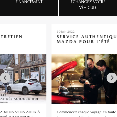
FINANCEMENT
ÉCHANGEZ VOTRE
VÉHICULE
30 juin 2022
07 j
SERVICE AUTHENTIQUE
M
MAZDA POUR L’ÉTÉ
R
V
Commencez chaque voyage en toute confiance
Bie