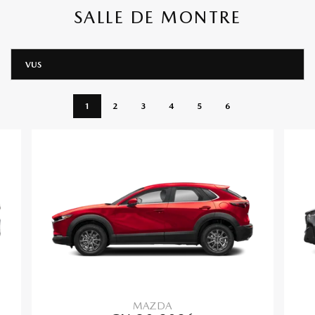
SALLE DE MONTRE
VUS
1
2
3
4
5
6
MAZDA