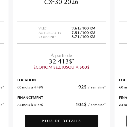
CX-30 2026
VILLE:
9.6 L/100 KM
AUTOROUTE:
7.5 L/100 KM
COMBINÉE:
8.7 L/100 KM
À partir de
32 413
$
*
ÉCONOMISEZ JUSQU'À
$
500
LOCATION
LOC
92
$
ne*
60 mois à 4.49%
/
semaine*
60 m
FINANCEMENT
FIN
104
$
ne*
84 mois à 4.99%
/
semaine*
84 m
PLUS DE DÉTAILS