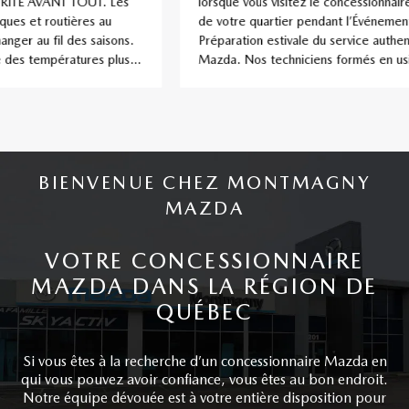
lorsque vous visitez le concessionnaire Mazda
Maz
de votre quartier pendant l’Événement
lux
Préparation estivale du service authentique
réc
Mazda. Nos techniciens formés en usine de
raff
Montmagny Mazda à Montmagny travaillent fort
aux 
pour assurer non seulement la performance
dési
optimale de votre Mazda, mais aussi votre
qui
tranquillité d’esprit. Grâce à l’entretien régulier
effectué […]
BIENVENUE CHEZ MONTMAGNY
MAZDA
VOTRE CONCESSIONNAIRE
MAZDA DANS LA RÉGION DE
QUÉBEC
Si vous êtes à la recherche d’un concessionnaire Mazda en
qui vous pouvez avoir confiance, vous êtes au bon endroit.
Notre équipe dévouée est à votre entière disposition pour