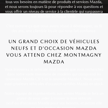
tous vos besoins en matière de produits et services Mazda,
et nous serons toujours là pour répondre à vos questions et
vous offrir un niveau de service à la clientèle qui surpassera
vos attentes à chaque visite.
C’est comme ça que nous avons réussi à développer, au fil
des ans, une clientèle loyale qui nous fait confiance.
UN GRAND CHOIX DE VÉHICULES
NEUFS ET D’OCCASION MAZDA
VOUS ATTEND CHEZ MONTMAGNY
MAZDA
Vous trouverez le véhicule neuf Mazda que vous recherchez
dans notre vaste inventaire de modèles qui comprend les
nouveaux Mazda CX-5 et la nouvelle Mazda3. Nous avons
aussi plusieurs véhicules d’occasion certifiés Mazda en stock.
Notre équipe de représentants aux ventes Mazda se fera un
plaisir de vous aider à trouver le bon véhicule
neuf ou d’occasion Mazda pour vos besoins, et jamais elle
ne vous mettra de pression.