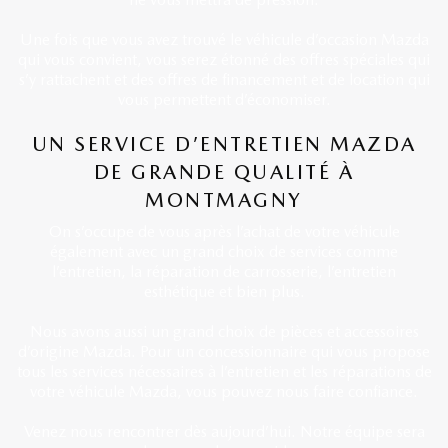
Une fois que vous avez trouvé le véhicule d’occasion Mazda
qui vous convient, vous serez étonné des offres spéciales qui
s’y rattachent et des offres de financement et de location qui
vous permettent d’économiser.
UN SERVICE D’ENTRETIEN MAZDA
DE GRANDE QUALITÉ À
MONTMAGNY
On s’occupe de vous après l’achat de votre véhicule
également avec un grand choix de services comme
l’entretien, la réparation de carrosserie, l’entretien
esthétique et bien plus.
Nous avons aussi un grand choix de pièces et accessoires
d’origine Mazda. Pour un concessionnaire qui vous propose
tous les services nécessaires à l’entretien et les réparations de
votre véhicule Mazda, vous pouvez nous faire confiance.
Venez nous rencontrer dès aujourd’hui. Notre équipe sera